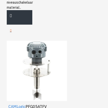
niveauschakelaar
material..
CAMLogic
PFG05ATFV