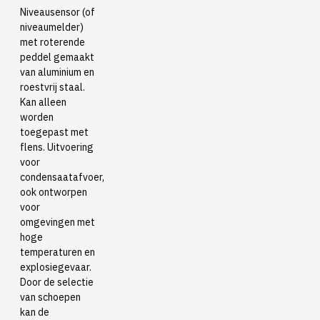
Niveausensor (of
niveaumelder)
met roterende
peddel gemaakt
van aluminium en
roestvrij staal.
Kan alleen
worden
toegepast met
flens. Uitvoering
voor
condensaatafvoer,
ook ontworpen
voor
omgevingen met
hoge
temperaturen en
explosiegevaar.
Door de selectie
van schoepen
kan de