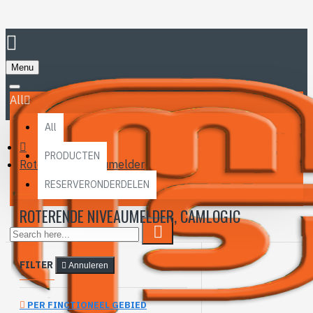
Menu
All
All
PRODUCTEN
Roterende niveaumelder
RESERVERONDERDELEN
ROTERENDE NIVEAUMELDER, CAMLOGIC
FILTER
Annuleren
PER FINCTIONEEL GEBIED