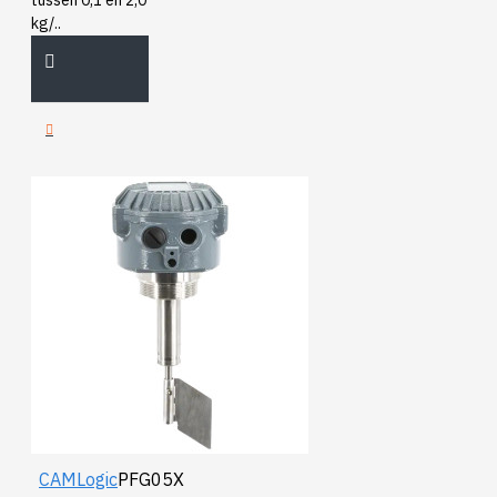
tussen 0,1 en 2,0
kg/..
CAMLogic
PFG05X