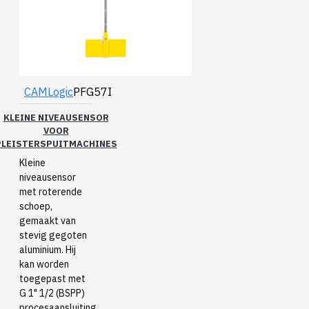
CAMLogic
PFG57I
KLEINE NIVEAUSENSOR
VOOR
PLEISTERSPUITMACHINES
Kleine
niveausensor
met roterende
schoep,
gemaakt van
stevig gegoten
aluminium. Hij
kan worden
toegepast met
G 1" 1/2 (BSPP)
procesaansluiting.