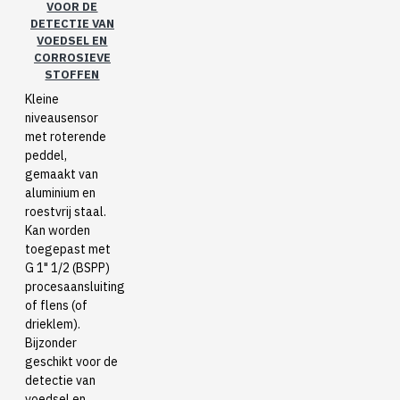
VOOR DE
DETECTIE VAN
VOEDSEL EN
CORROSIEVE
STOFFEN
Kleine
niveausensor
met roterende
peddel,
gemaakt van
aluminium en
roestvrij staal.
Kan worden
toegepast met
G 1" 1/2 (BSPP)
procesaansluiting
of flens (of
drieklem).
Bijzonder
geschikt voor de
detectie van
voedsel en