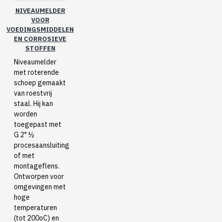
NIVEAUMELDER
VOOR
VOEDINGSMIDDELEN
EN CORROSIEVE
STOFFEN
Niveaumelder
met roterende
schoep gemaakt
van roestvrij
staal. Hij kan
worden
toegepast met
G 2" ½
procesaansluiting
of met
montageflens.
Ontworpen voor
omgevingen met
hoge
temperaturen
(tot 200oC) en