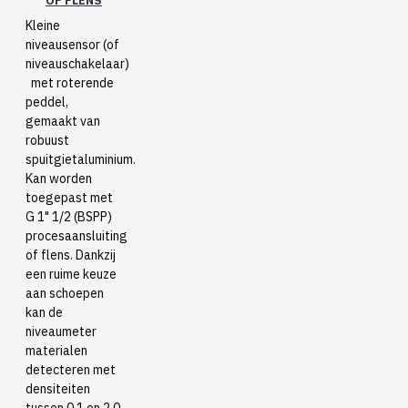
OF FLENS
Kleine
niveausensor (of
niveauschakelaar)
met roterende
peddel,
gemaakt van
robuust
spuitgietaluminium.
Kan worden
toegepast met
G 1" 1/2 (BSPP)
procesaansluiting
of flens. Dankzij
een ruime keuze
aan schoepen
kan de
niveaumeter
materialen
detecteren met
densiteiten