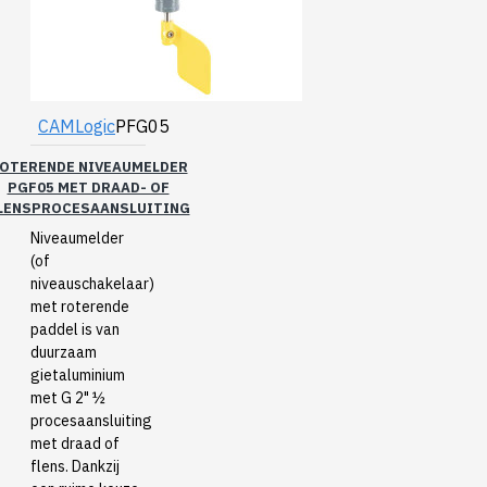
CAMLogic
PFG05
OTERENDE NIVEAUMELDER
PGF05 MET DRAAD- OF
LENSPROCESAANSLUITING
Niveaumelder
(of
niveauschakelaar)
met roterende
paddel is van
duurzaam
gietaluminium
met G 2" ½
procesaansluiting
met draad of
flens. Dankzij