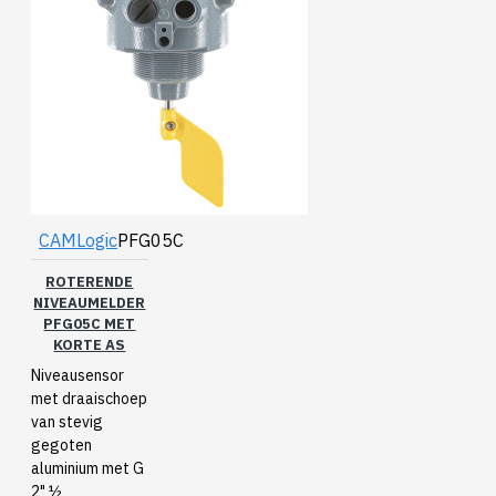
CAMLogic
PFG05C
ROTERENDE
NIVEAUMELDER
PFG05C MET
KORTE AS
Niveausensor
met draaischoep
van stevig
gegoten
aluminium met G
2" ½