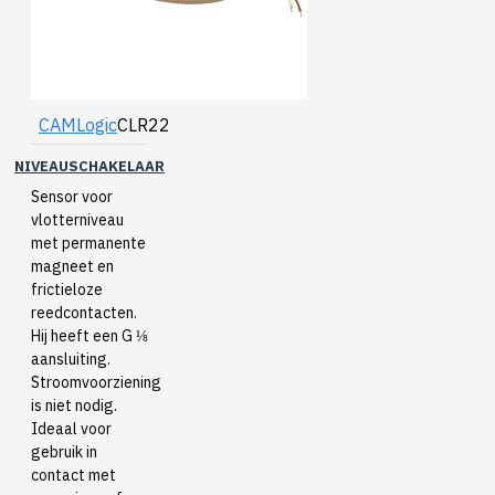
CAMLogic
CLR22
NIVEAUSCHAKELAAR
Sensor voor
vlotterniveau
met permanente
magneet en
frictieloze
reedcontacten.
Hij heeft een G ⅛
aansluiting.
Stroomvoorziening
is niet nodig.
Ideaal voor
gebruik in
contact met