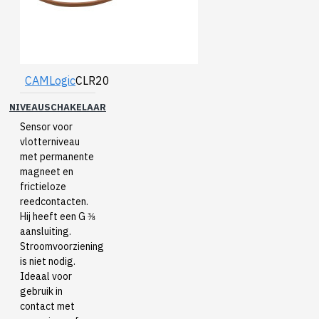
CAMLogic
CLR20
NIVEAUSCHAKELAAR
Sensor voor
vlotterniveau
met permanente
magneet en
frictieloze
reedcontacten.
Hij heeft een G ⅜
aansluiting.
Stroomvoorziening
is niet nodig.
Ideaal voor
gebruik in
contact met