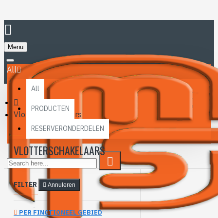
Menu
All
All
PRODUCTEN
Vlotterschakelaars
RESERVERONDERDELEN
VLOTTERSCHAKELAARS
FILTER
Annuleren
PER FINCTIONEEL GEBIED