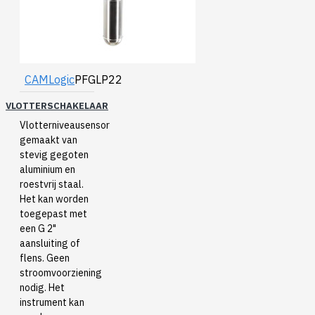
CAMLogic
PFGLP22
VLOTTERSCHAKELAAR
Vlotterniveausensor
gemaakt van
stevig gegoten
aluminium en
roestvrij staal.
Het kan worden
toegepast met
een G 2"
aansluiting of
flens. Geen
stroomvoorziening
nodig. Het
instrument kan