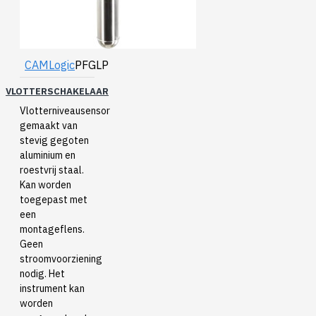
CAMLogic
PFGLP
VLOTTERSCHAKELAAR
Vlotterniveausensor
gemaakt van
stevig gegoten
aluminium en
roestvrij staal.
Kan worden
toegepast met
een
montageflens.
Geen
stroomvoorziening
nodig. Het
instrument kan
worden