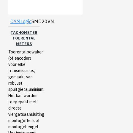
CAMLogic
SMD20VN
TACHOMETER
TOERENTAL
METERS
Toerentalbewaker
(of encoder)
voor elke
transmissieas,
gemaakt van
robuust
spuitgietaluminium.
Het kan worden
toegepast met
directe
viergatsaansluiting,
montageflens of
montagebeugel.