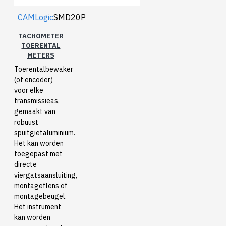
CAMLogic
SMD20P
TACHOMETER
TOERENTAL
METERS
Toerentalbewaker
(of encoder)
voor elke
transmissieas,
gemaakt van
robuust
spuitgietaluminium.
Het kan worden
toegepast met
directe
viergatsaansluiting,
montageflens of
montagebeugel.
Het instrument
kan worden