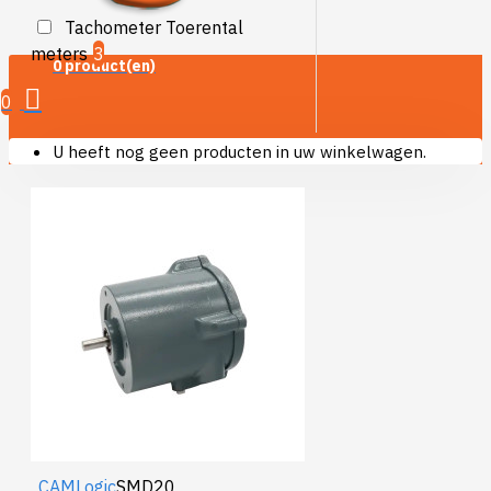
Tachometer Toerental
meters
3
0 product(en)
0
U heeft nog geen producten in uw winkelwagen.
CAMLogic
SMD20