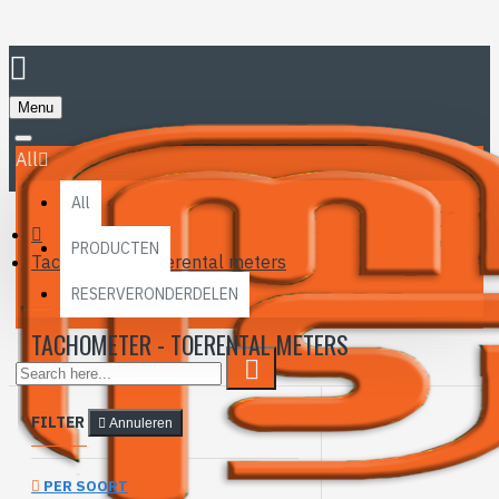
Menu
All
All
PRODUCTEN
Tachometer - Toerental meters
RESERVERONDERDELEN
TACHOMETER - TOERENTAL METERS
FILTER
Annuleren
PER SOORT