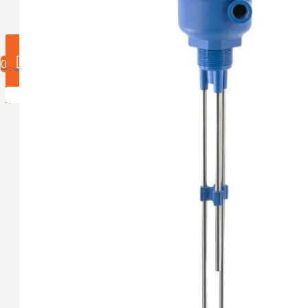
0 product(en)
0
U heeft nog geen producten in uw winkelwagen.