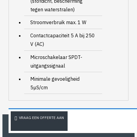
(stofdicht, bescherming
tegen waterstralen)
Stroomverbruik max. 1 W
Contactcapaciteit 5 A bij 250
V (AC)
Microschakelaar SPDT-
uitgangssignaal
Minimale gevoeligheid
5μS/cm
VRAAG EEN OFFERTE AAN
OVER ONS