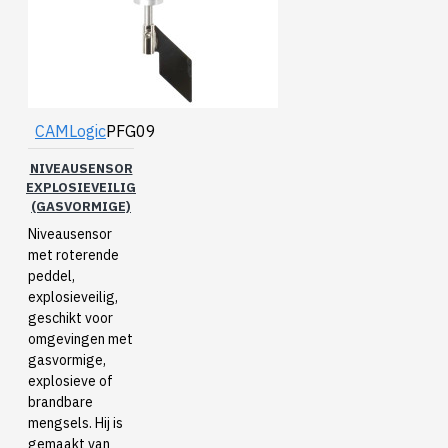
CAMLogic
PFG09
NIVEAUSENSOR
EXPLOSIEVEILIG
(GASVORMIGE)
Niveausensor
met roterende
peddel,
explosieveilig,
geschikt voor
omgevingen met
gasvormige,
explosieve of
brandbare
mengsels. Hij is
gemaakt van