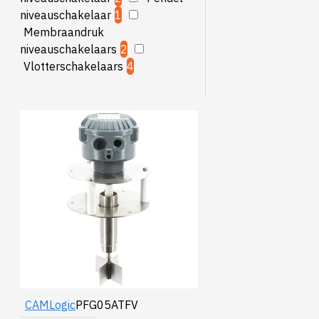
niveauschakelaar
1
Membraandruk
niveauschakelaars
2
Vlotterschakelaars
4
CAMLogic
PFG05ATFV