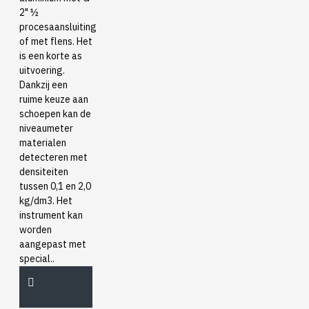
2" ½
procesaansluiting
of met flens. Het
is een korte as
uitvoering.
Dankzij een
ruime keuze aan
schoepen kan de
niveaumeter
materialen
detecteren met
densiteiten
tussen 0,1 en 2,0
kg/dm3. Het
instrument kan
worden
aangepast met
special..