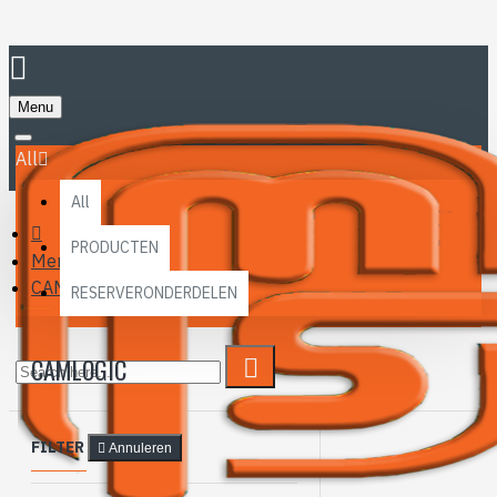
Menu
All
All
PRODUCTEN
Merk
CAMLogic
RESERVERONDERDELEN
CAMLOGIC
FILTER
Annuleren