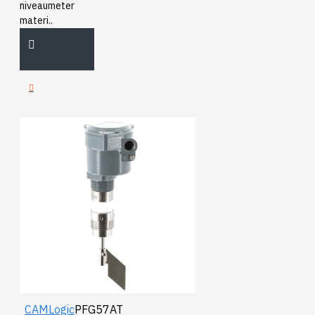
niveaumeter
materi..
CAMLogic
PFG57AT