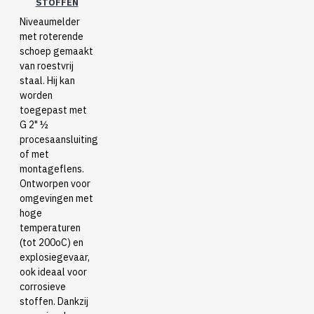
STOFFEN
Niveaumelder
met roterende
schoep gemaakt
van roestvrij
staal. Hij kan
worden
toegepast met
G 2" ½
procesaansluiting
of met
montageflens.
Ontworpen voor
omgevingen met
hoge
temperaturen
(tot 200oC) en
explosiegevaar,
ook ideaal voor
corrosieve
stoffen. Dankzij