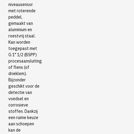
niveausensor
met roterende
peddel,
gemaakt van
aluminium en
roestvrij staal.
Kan worden
toegepast met
G 1" 1/2 (BSPP)
procesaansluiting
of flens (of
drieklem).
Bijzonder
geschikt voor de
detectie van
voedsel en
corrosieve
stoffen. Dankzij
een ruime keuze
aan schoepen
kan de