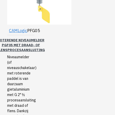
CAMLogic
PFG05
OTERENDE NIVEAUMELDER
PGF05 MET DRAAD- OF
LENSPROCESAANSLUITING
Niveaumelder
(of
niveauschakelaar)
met roterende
paddel is van
duurzaam
gietaluminium
met G 2" ½
procesaansluiting
met draad of
flens. Dankzij