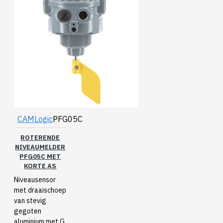
CAMLogic
PFG05C
ROTERENDE
NIVEAUMELDER
PFG05C MET
KORTE AS
Niveausensor
met draaischoep
van stevig
gegoten
aluminium met G