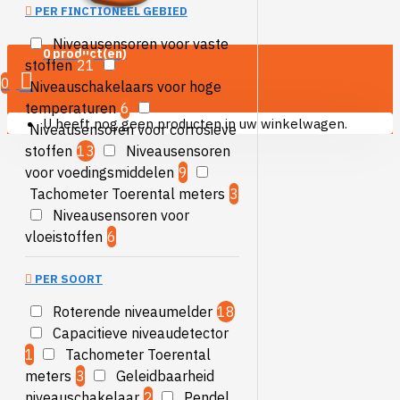
PER FINCTIONEEL GEBIED
Niveausensoren voor vaste
0 product(en)
stoffen
21
0
Niveauschakelaars voor hoge
temperaturen
6
U heeft nog geen producten in uw winkelwagen.
Niveausensoren voor corrosieve
stoffen
13
Niveausensoren
voor voedingsmiddelen
9
Tachometer Toerental meters
3
Niveausensoren voor
vloeistoffen
6
PER SOORT
Roterende niveaumelder
18
Capacitieve niveaudetector
1
Tachometer Toerental
meters
3
Geleidbaarheid
niveauschakelaar
2
Pendel