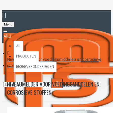
Menu
All
All
PRODUCTEN
Niveaumelder voor voedingsmiddelen en corrosieve
stoffen
RESERVERONDERDELEN
NIVEAUMELDER VOOR VOEDINGSMIDDELEN EN
CORROSIEVE STOFFEN