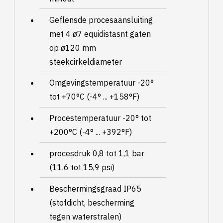
Geflensde procesaansluiting
met 4 ø7 equidistasnt gaten
op ø120 mm
steekcirkeldiameter
Omgevingstemperatuur -20°
tot +70°C (-4° ... +158°F)
Procestemperatuur -20° tot
+200°C (-4° ... +392°F)
procesdruk 0,8 tot 1,1 bar
(11,6 tot 15,9 psi)
Beschermingsgraad IP65
(stofdicht, bescherming
tegen waterstralen)