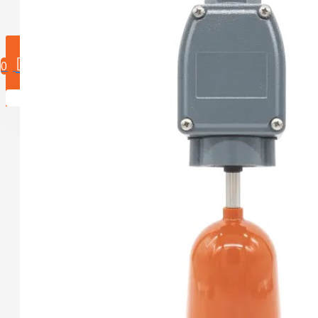
0 product(en)
0
U heeft nog geen producten in uw winkelwagen.